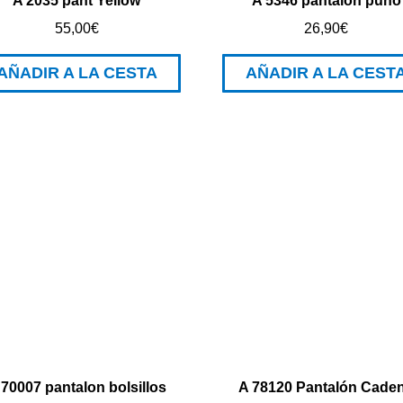
A 2035 pant Yellow
A 5346 pantalon puño
55,00
€
26,90
€
AÑADIR A LA CESTA
AÑADIR A LA CEST
 70007 pantalon bolsillos
A 78120 Pantalón Cade