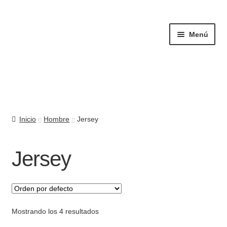
Ir
Ir
a
al
Menú
la
contenido
navegación
Mujer
Inicio
Hombre
Jersey
Hombre
Complementos
Jersey
Quiénes somos
Contacto
Mostrando los 4 resultados