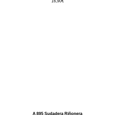
16,90
€
A 895 Sudadera Riñonera