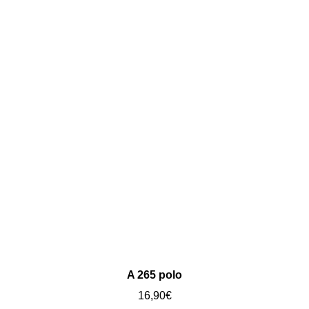
A 265 polo
16,90
€