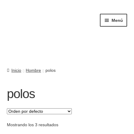
Ir
Ir
a
al
Menú
la
contenido
navegación
Mujer
Inicio
Hombre
polos
Hombre
Complementos
polos
Quiénes somos
Contacto
Mostrando los 3 resultados