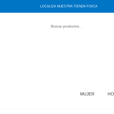
LOCALIZA NUESTRA TIENDA FISICA
Ir
Ir
Buscar
Buscar
a
al
por:
la
contenido
navegación
MUJER
HO