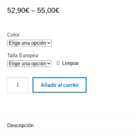
52,90
€
–
55,00
€
Color
Talla Europea
Limpiar
A
Añadir al carrito
1170
Pantalón
Yellow
cantidad
Descripción