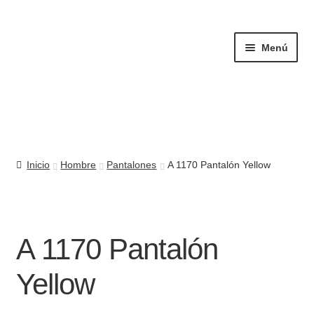
Ir
Ir
a
al
Menú
la
contenido
navegación
Mujer
Inicio
Hombre
Pantalones
A 1170 Pantalón Yellow
Hombre
Complementos
A 1170 Pantalón
Quiénes somos
Yellow
Contacto