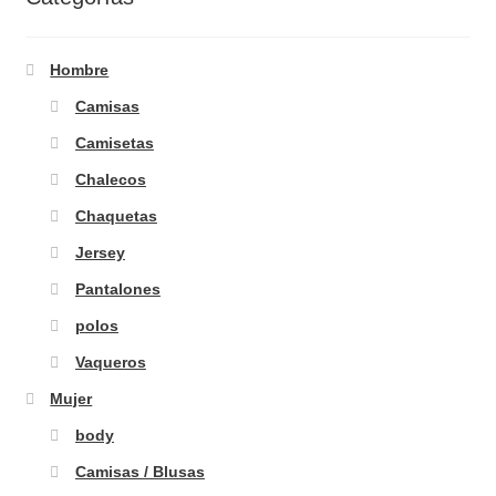
Hombre
Camisas
Camisetas
Chalecos
Chaquetas
Jersey
Pantalones
polos
Vaqueros
Mujer
body
Camisas / Blusas