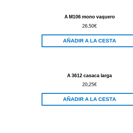
A M106 mono vaquero
26,50
€
AÑADIR A LA CESTA
A 3612 casaca larga
20,25
€
AÑADIR A LA CESTA