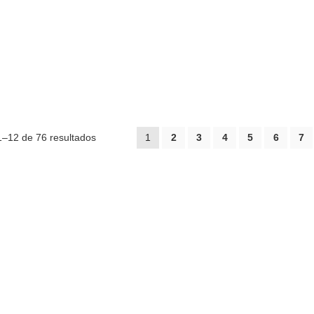
–12 de 76 resultados
1
2
3
4
5
6
7