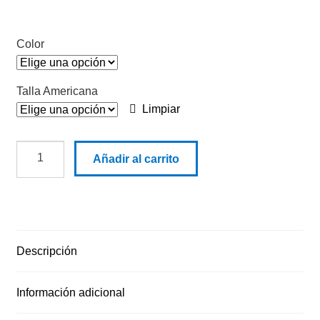
Color
Talla Americana
Limpiar
A
Añadir al carrito
88004
vaquero
icon
cantidad
Descripción
Información adicional