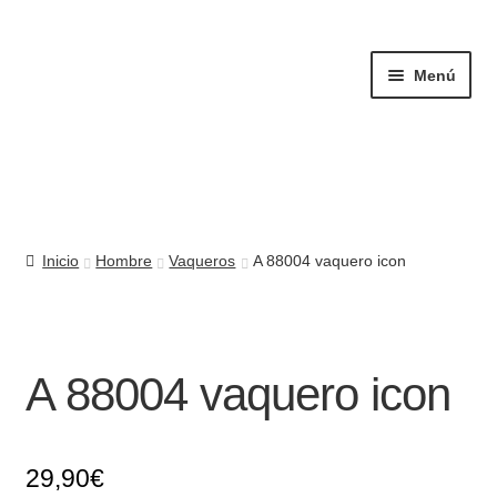
Ir
Ir
a
al
Menú
la
contenido
navegación
Mujer
Inicio
Hombre
Vaqueros
A 88004 vaquero icon
Hombre
Complementos
A 88004 vaquero icon
Quiénes somos
Contacto
29,90
€