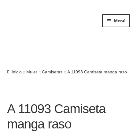
Ir
Ir
a
al
Menú
la
contenido
navegación
Mujer
Inicio
Mujer
Camisetas
A 11093 Camiseta manga raso
Hombre
Complementos
A 11093 Camiseta
Quiénes somos
manga raso
Contacto