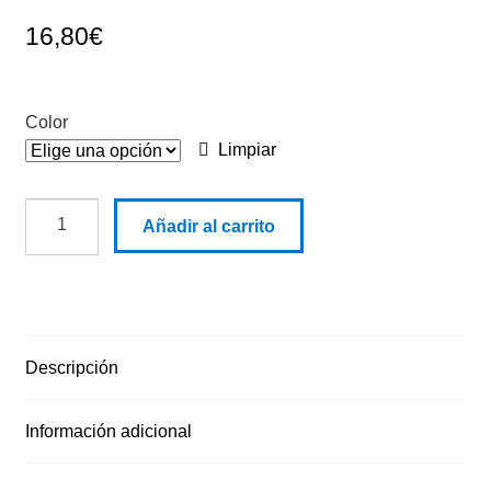
16,80
€
Color
Limpiar
A
Añadir al carrito
11093
Camiseta
manga
raso
cantidad
Descripción
Información adicional